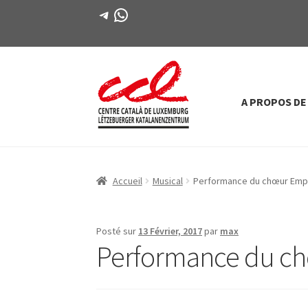
Télégramme
WhatsApp
A PROPOS DE
Passer
Aller
à
au
la
contenu
navigation
Accueil
Musical
Performance du chœur Emp
Posté sur
13 Février, 2017
par
max
Performance du c