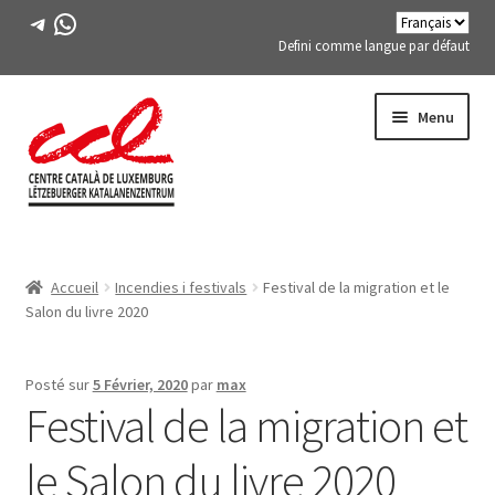
Télégramme
WhatsApp
Defini comme langue par défaut
Passer
Aller
Menu
à
au
la
contenu
navigation
Expand
A PROPOS DE NOUS
child
Accueil
Incendies i festivals
Festival de la migration et le
menu
Expand
ACTIVITÉS
Salon du livre 2020
child
menu
COURS
Posté sur
5 Février, 2020
par
max
Festival de la migration et
MEMBRES DE FES-TE
le Salon du livre 2020
LIVRE