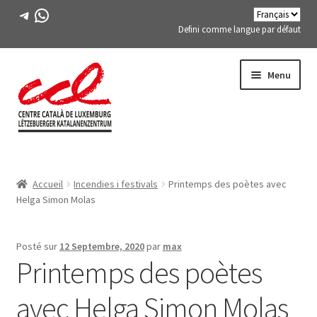
Télégramme
WhatsApp
Defini comme langue par défaut
Passer
Aller
Menu
à
au
la
contenu
navigation
Expand
A PROPOS DE NOUS
child
Accueil
Incendies i festivals
Printemps des poètes avec
menu
Expand
ACTIVITÉS
Helga Simon Molas
child
menu
COURS
Posté sur
12 Septembre, 2020
par
max
Printemps des poètes
MEMBRES DE FES-TE
avec Helga Simon Molas
LIVRE