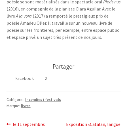
poésie se sont matérialisés dans le spectacle oral
Pieds nus
(2016), en compagnie de la pianiste Clara Aguilar. Avec le
livre
A la vora
(2017) a remporté le prestigieux prix de
poésie Amadeu Oller. Il travaille sur un nouveau livre de
poésie sur les frontières, per exemple, entre espace public
et espace privé: un sujet très présent de nos jours.
Partager
Facebook
X
Catégorie:
Incendies i festivals
Marque:
livres
post
Post
Article
le 11 septembre:
Exposition «Catalan, langue