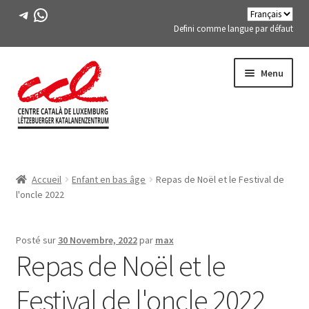
Télégramme
WhatsApp
Defini comme langue par défaut
Passer
Aller
Menu
à
au
la
contenu
navigation
Expand
A PROPOS DE NOUS
child
Accueil
Enfant en bas âge
Repas de Noël et le Festival de
menu
Expand
ACTIVITÉS
l'oncle 2022
child
menu
COURS
Posté sur
30 Novembre, 2022
par
max
Repas de Noël et le
MEMBRES DE FES-TE
Festival de l'oncle 2022
LIVRE