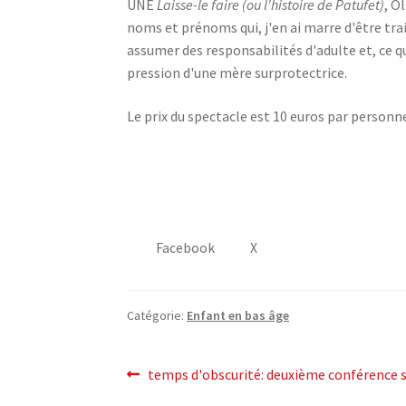
UNE
Laisse-le faire (ou l'histoire de Patufet)
, O
noms et prénoms qui, j'en ai marre d'être trai
assumer des responsabilités d'adulte et, ce qu
pression d'une mère surprotectrice.
Le prix du spectacle est 10 euros par personn
Facebook
X
Catégorie:
Enfant en bas âge
post
Post
temps d'obscurité: deuxième conférence s
précédent: