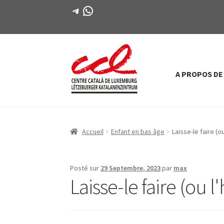
Télégramme
WhatsApp
A PROPOS DE
Passer
Aller
à
au
la
contenu
navigation
Accueil
Enfant en bas âge
Laisse-le faire (o
Posté sur
29 Septembre, 2023
par
max
Laisse-le faire (ou l