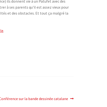
èce) ils donnent vie à un Patufet avec des
rer à ses parents qu'il est assez vieux pour
ultés et des obstacles. Et tout ça malgré la
le
.
Article
Conférence sur la bande dessinée catalane
suivant: