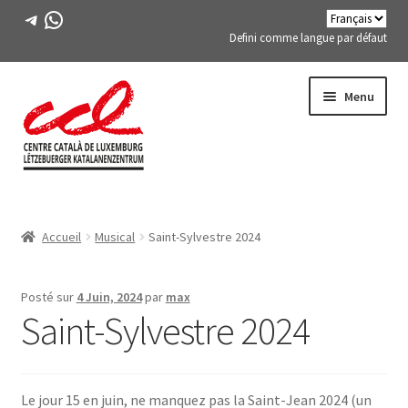
Télégramme
WhatsApp
Defini comme langue par défaut
Passer
Aller
Menu
à
au
la
contenu
navigation
Expand
A PROPOS DE NOUS
child
Accueil
Musical
Saint-Sylvestre 2024
menu
Expand
ACTIVITÉS
child
menu
COURS
Posté sur
4 Juin, 2024
par
max
Saint-Sylvestre 2024
MEMBRES DE FES-TE
LIVRE
Le jour 15 en juin, ne manquez pas la Saint-Jean 2024 (un