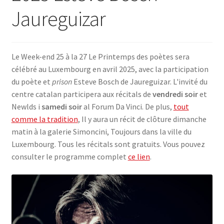
Jaureguizar
SE CONNECTER
Le Week-end 25 à la 27 Le Printemps des poètes sera
célébré au Luxembourg en avril 2025, avec la participation
du poète et
prison
Esteve Bosch de Jaureguizar. L'invité du
centre catalan participera aux récitals de
vendredi soir
et
Newlds i
samedi soir
al Forum Da Vinci. De plus,
tout
comme la tradition
, Il y aura un récit de clôture dimanche
matin à la galerie Simoncini, Toujours dans la ville du
Luxembourg. Tous les récitals sont gratuits. Vous pouvez
consulter le programme complet
ce lien
.