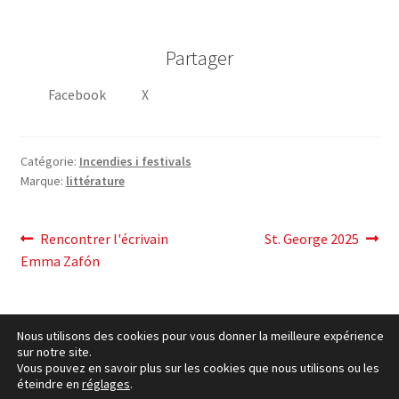
Partager
Facebook
X
Catégorie:
Incendies i festivals
Marque:
littérature
post
Post
Article
Rencontrer l'écrivain
St. George 2025
précédent:
suivant:
Emma Zafón
navigation
Nous utilisons des cookies pour vous donner la meilleure expérience
sur notre site.
Vous pouvez en savoir plus sur les cookies que nous utilisons ou les
éteindre en
réglages
.
cookies Politique
– © Ccluxemburg 2006 - 2026 –
Politique