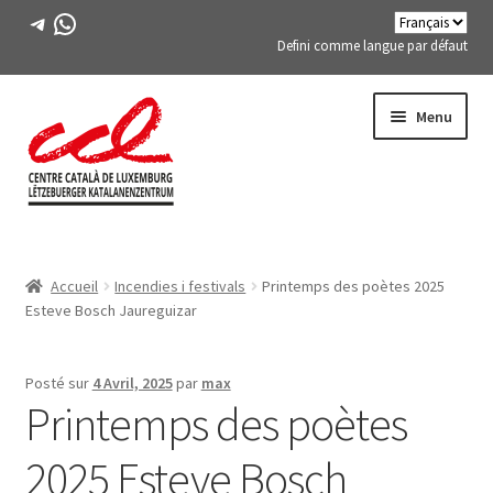
Télégramme
WhatsApp
Defini comme langue par défaut
Passer
Aller
Menu
à
au
la
contenu
navigation
Expand
A PROPOS DE NOUS
child
Accueil
Incendies i festivals
Printemps des poètes 2025
menu
Expand
ACTIVITÉS
Esteve Bosch Jaureguizar
child
menu
COURS
Posté sur
4 Avril, 2025
par
max
Printemps des poètes
MEMBRES DE FES-TE
2025 Esteve Bosch
LIVRE