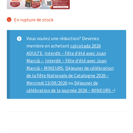
En rupture de stock
Vous voulez une réduction? Devenez
membre en achetant
calçotada 2026
ADULTE
,
Interdit – Fête d'été avec Joan
Marcià –
,
Interdit – Fête d'été avec Joan
Marcià – MINEURS
,
Déjeuner de célébration
de la Fête Nationale de Catalogne 2026 –
Mercredi 13/09/2026
ou
Déjeuner de
célébration de la journée 2026 – MINEURS –
!