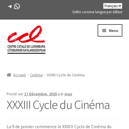
Télégramme
WhatsApp
Defini comme langue par défaut
Passer
Aller
Menu
à
au
la
contenu
navigation
Expand
A PROPOS DE NOUS
child
Accueil
Cinéma
XXXIII Cycle du Cinéma
menu
Expand
ACTIVITÉS
child
menu
COURS
Posté sur
17 Décembre, 2025
par
max
XXXIII Cycle du Cinéma
MEMBRES DE FES-TE
LIVRE
La 9 de janvier commence le XXXIII Cycle de Cinéma du