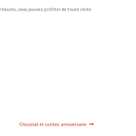
00 heures, vous pouvez profiter de toute visite
Article
Chocolat et contes: anniversaire
suivant: