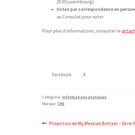
2535Luxembourg)
Votez par correspondance en perso
au Consulat pour voter.
Pour plus d'informations, consulter le
attac
Facebook
X
Catégorie:
Informations pratiques
Marque:
CRE
post
Post
Projection de My Mexican Bretzel – Série 
précédent: