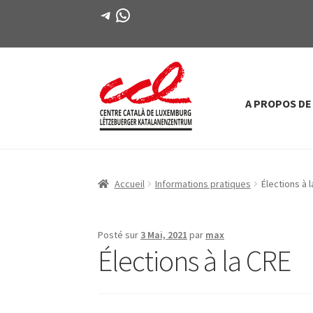
Télégramme
WhatsApp
A PROPOS DE
Passer
Aller
à
au
la
contenu
navigation
Accueil
Informations pratiques
Élections à 
Posté sur
3 Mai, 2021
par
max
Élections à la CRE