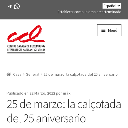
Telegrama
WhatsApp
Establecer como idioma predeterminado
Saltar
saltar
Menú
a
al
la
contenido
navegación
Expand
CONÓCENOS
child
Casa
General
25 de marzo: la calçotada del 25 aniversario
menu
Expand
ACTIVIDADES
child
menu
CURSOS
Publicado en
22 Marzo, 2012
por
máx
25 de marzo: la calçotada
MIEMBROS DE FES-TE
del 25 aniversario
LIBRO