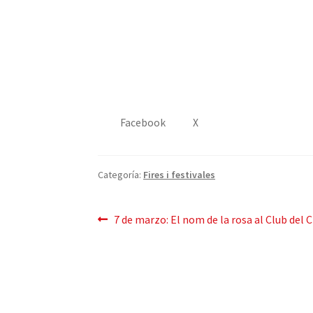
Facebook
X
Categoría:
Fires i festivales
Mensaje
Publicación
7 de marzo: El nom de la rosa al Club del
anterior:
de
navegación