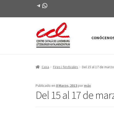
Telegrama
WhatsApp
CONÓCENO
Saltar
saltar
a
al
la
contenido
navegación
Casa
Fires i festivales
Del 15 al 17 de marzo
Publicado en
8 Marzo, 2013
por
máx
Del 15 al 17 de marz