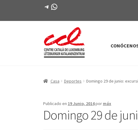
Telegrama
WhatsApp
CONÓCENO
Saltar
saltar
a
al
la
contenido
navegación
Casa
Deportes
Domingo 29 de junio: excursi
Publicado en
19 Junio, 2014
por
máx
Domingo 29 de junio