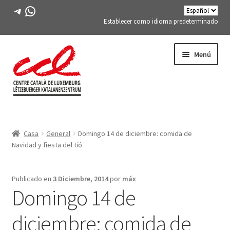
Telegrama
WhatsApp
Establecer como idioma predeterminado
Saltar
saltar
Menú
a
al
la
contenido
navegación
Expand
CONÓCENOS
child
Casa
General
Domingo 14 de diciembre: comida de
menu
Expand
ACTIVIDADES
Navidad y fiesta del tió
child
menu
CURSOS
Publicado en
3 Diciembre, 2014
por
máx
Domingo 14 de
MIEMBROS DE FES-TE
diciembre: comida de
LIBRO