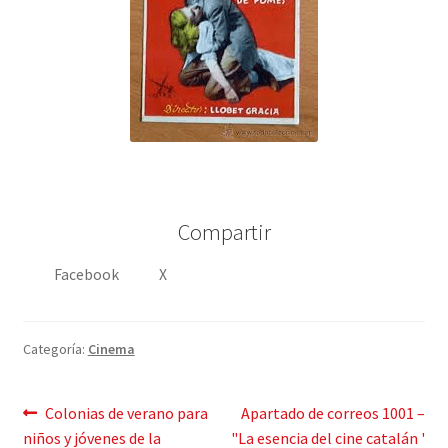
Compartir
Facebook
X
Categoría:
Cinema
Mensaje
Publicación
Siguiente
Colonias de verano para
Apartado de correos 1001 –
anterior:
post:
niños y jóvenes de la
"La esencia del cine catalán '