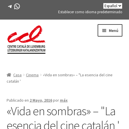
Telegrama
WhatsApp
Establecer como idioma predeterminado
Saltar
saltar
Menú
a
al
la
contenido
navegación
Expand
CONÓCENOS
child
Casa
Cinema
«Vida en sombras» – "La esencia del cine
menu
Expand
ACTIVIDADES
catalán '
child
menu
CURSOS
Publicado en
2 Mayo, 2016
por
máx
«Vida en sombras» – "La
MIEMBROS DE FES-TE
esencia del cine catalán '
LIBRO