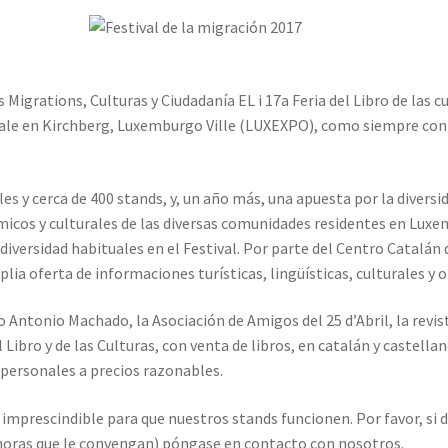
Migrations, Culturas y Ciudadanía EL i 17a Feria del Libro de las cu
onale en Kirchberg, Luxemburgo Ville (LUXEXPO), como siempre con 
les y cerca de 400 stands, y, un año más, una apuesta por la diversi
cos y culturales de las diversas comunidades residentes en Luxem
la diversidad habituales en el Festival. Por parte del Centro Catal
lia oferta de informaciones turísticas, lingüísticas, culturales y o
 Antonio Machado, la Asociación de Amigos del 25 d’Abril, la revi
l Libro y de las Culturas, con venta de libros, en catalán y castella
 personales a precios razonables.
imprescindible para que nuestros stands funcionen. Por favor, si 
horas que le convengan) póngase en contacto con nosotros.