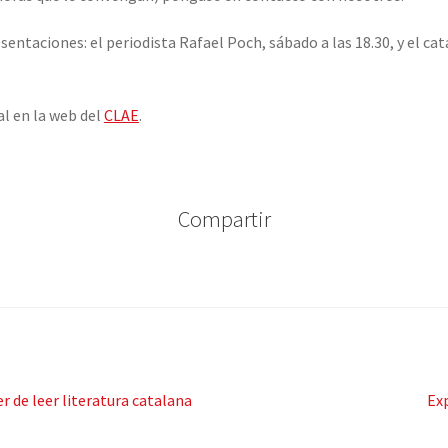
sentaciones: el periodista Rafael Poch, sábado a las 18.30, y el 
l en la web del
CLAE
.
Compartir
Si
r de leer literatura catalana
Ex
pos