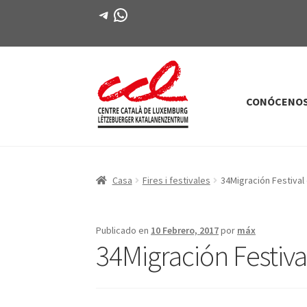
Telegrama
WhatsApp
CONÓCENO
Saltar
saltar
a
al
la
contenido
navegación
Casa
Fires i festivales
34Migración Festival 
Publicado en
10 Febrero, 2017
por
máx
34Migración Festival