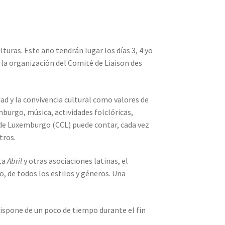
lturas. Este año tendrán lugar los días 3, 4 yo
la organización del Comité de Liaison des
dad y la convivencia cultural como valores de
burgo, música, actividades folclóricas,
án de Luxemburgo (CCL) puede contar, cada vez
tros.
sta
Abril
y otras asociaciones latinas, el
no, de todos los estilos y géneros. Una
dispone de un poco de tiempo durante el fin