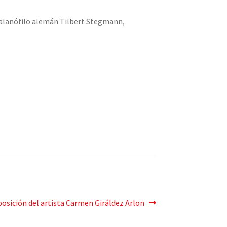
catalanófilo alemán Tilbert Stegmann,
guiente
posición del artista Carmen Giráldez Arlon
t: