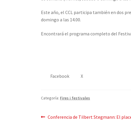
Este año, el CCL participa también en dos pre
domingo a las 14.00.
Encontrará el programa completo del Festiva
Facebook
X
Categoría:
Fires i festivales
Mensaje
Publicación
Conferencia de Tilbert Stegmann: El place
anterior:
de