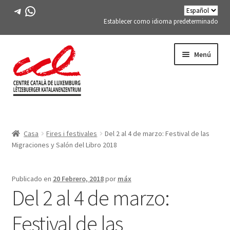
Telegrama
WhatsApp
Establecer como idioma predeterminado
Saltar
saltar
Menú
a
al
la
contenido
navegación
Expand
CONÓCENOS
child
Casa
Fires i festivales
Del 2 al 4 de marzo: Festival de las
menu
Expand
ACTIVIDADES
Migraciones y Salón del Libro 2018
child
menu
CURSOS
Publicado en
20 Febrero, 2018
por
máx
Del 2 al 4 de marzo:
MIEMBROS DE FES-TE
Festival de las
LIBRO