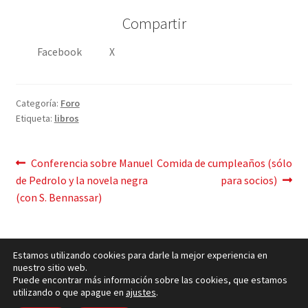
Compartir
Facebook
X
Categoría:
Foro
Etiqueta:
libros
Mensaje
Publicación
Siguiente
Conferencia sobre Manuel
Comida de cumpleaños (sólo
anterior:
post:
de Pedrolo y la novela negra
para socios)
de
(con S. Bennassar)
navegación
Estamos utilizando cookies para darle la mejor experiencia en
nuestro sitio web.
Puede encontrar más información sobre las cookies, que estamos
utilizando o que apague en
ajustes
.
Política de cookies
– © Ccluxemburgo 2006 - 2026 –