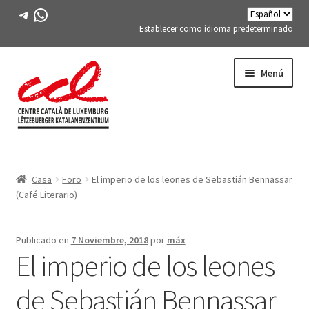
Telegrama
WhatsApp
Establecer como idioma predeterminado
Saltar
saltar
Menú
a
al
la
contenido
navegación
Expand
CONÓCENOS
child
Casa
Foro
El imperio de los leones de Sebastián Bennassar
menu
Expand
ACTIVIDADES
(Café Literario)
child
menu
CURSOS
Publicado en
7 Noviembre, 2018
por
máx
El imperio de los leones
MIEMBROS DE FES-TE
de Sebastián Bennassar
LIBRO