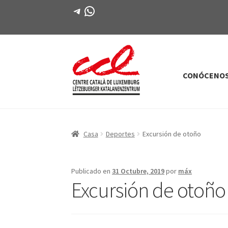
Telegrama
WhatsApp
CONÓCENO
Saltar
saltar
a
al
la
contenido
navegación
Casa
Deportes
Excursión de otoño
Publicado en
31 Octubre, 2019
por
máx
Excursión de otoño