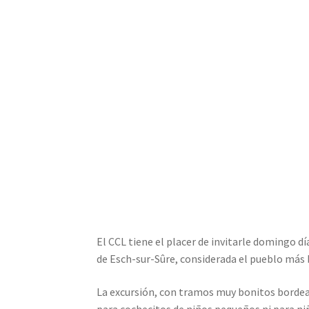
El CCL tiene el placer de invitarle domingo d
de Esch-sur-Sûre, considerada el pueblo más 
La excursión, con tramos muy bonitos bordean
para cochecitos de niños pequeños ni para niñ