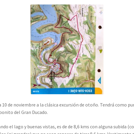
ía 10 de noviembre a la clásica excursión de otoño. Tendrá como pun
bonito del Gran Ducado.
do el lago y buenas vistas, es de de 8,6 kms con alguna subida (c
os (ni grandes) que no sean capaces de tirar 8,6 kms. Vestimenta 