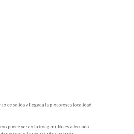
to de salida y llegada la pintoresca localidad
omo puede ver en la imagen). No es adecuada
adecuada a la época del año y calzado