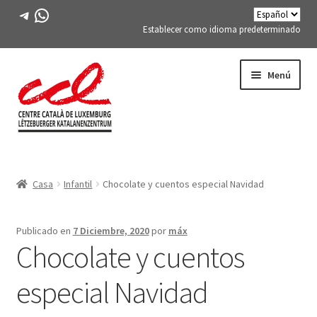
Telegrama
WhatsApp
Establecer como idioma predeterminado
Saltar
saltar
Menú
a
al
la
contenido
navegación
Expand
CONÓCENOS
child
Casa
Infantil
Chocolate y cuentos especial Navidad
menu
Expand
ACTIVIDADES
child
menu
CURSOS
Publicado en
7 Diciembre, 2020
por
máx
Chocolate y cuentos
MIEMBROS DE FES-TE
especial Navidad
LIBRO