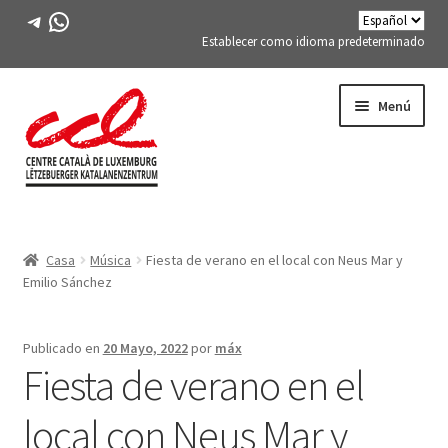
Telegrama
WhatsApp
Establecer como idioma predeterminado
Saltar
saltar
Menú
a
al
la
contenido
navegación
Expand
CONÓCENOS
child
Casa
Música
Fiesta de verano en el local con Neus Mar y
menu
Expand
ACTIVIDADES
Emilio Sánchez
child
menu
CURSOS
Publicado en
20 Mayo, 2022
por
máx
Fiesta de verano en el
MIEMBROS DE FES-TE
local con Neus Mar y
LIBRO