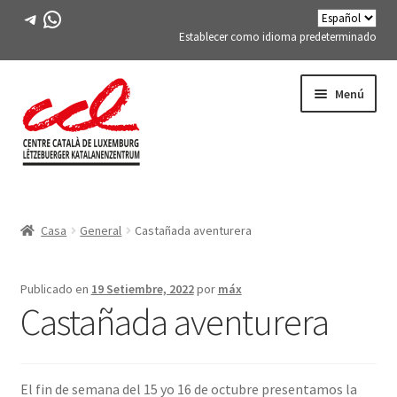
Telegrama
WhatsApp
Establecer como idioma predeterminado
Saltar
saltar
Menú
a
al
la
contenido
navegación
Expand
CONÓCENOS
child
Casa
General
Castañada aventurera
menu
Expand
ACTIVIDADES
child
menu
CURSOS
Publicado en
19 Setiembre, 2022
por
máx
Castañada aventurera
MIEMBROS DE FES-TE
LIBRO
El fin de semana del 15 yo 16 de octubre presentamos la