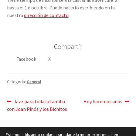
hasta el 1 d’octubre. Puede hacerlo escribiendo en la
nuestra
dirección de contacto
.
Compartir
Facebook
X
Categoría:
General
Mensaje
Publicación
Siguiente
Jazz para toda la familia
Hoy hacemos años
anterior:
post:
con Joan Pinós y los Bichitos
de
navegación
Estamos utilizando cookies para darle la mejor experiencia en