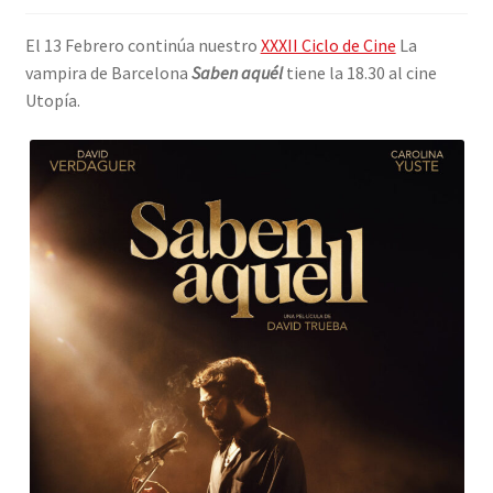
INICIAR SESIÓN
El 13 Febrero continúa nuestro
XXXII Ciclo de Cine
La
vampira de Barcelona
Saben aquél
tiene la 18.30 al cine
Utopía.