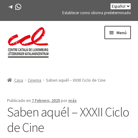
Telegrama
WhatsApp
Establecer como idioma predeterminado
Saltar
saltar
Menú
a
al
la
contenido
navegación
Expand
CONÓCENOS
child
Casa
Cinema
Saben aquél – XXXII Ciclo de Cine
menu
Expand
ACTIVIDADES
child
menu
CURSOS
Publicado en
7 Febrero, 2025
por
máx
Saben aquél – XXXII Ciclo
MIEMBROS DE FES-TE
de Cine
LIBRO