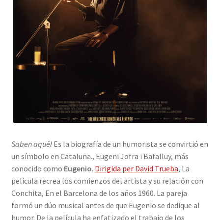
Saben aquél
Es la biografía de un humorista se convirtió en
un símbolo en Cataluña., Eugeni Jofra i Bafalluy, más
conocido como
Eugenio
.
Dirigida per David Trueba
, La
película recrea los comienzos del artista y su relación con
Conchita, En el Barcelona de los años 1960. La pareja
formó un dúo musical antes de que Eugenio se dedique al
humor. De la película ha enfatizado el trabajo de los