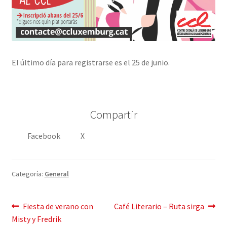
El último día para registrarse es el 25 de junio.
Compartir
Facebook
X
Categoría:
General
Mensaje
Publicación
Siguiente
Fiesta de verano con
Café Literario – Ruta sirga
anterior:
post:
Misty y Fredrik