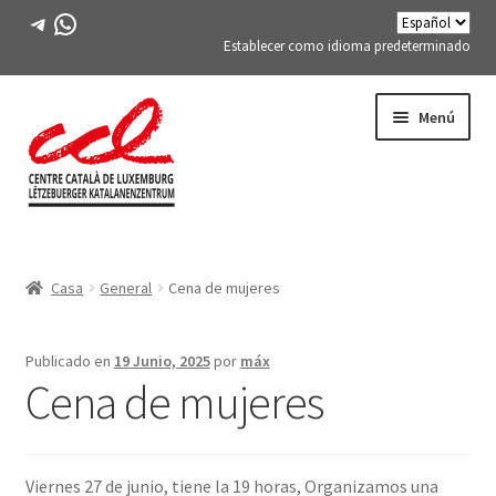
Telegrama
WhatsApp
Establecer como idioma predeterminado
Saltar
saltar
Menú
a
al
la
contenido
navegación
Expand
CONÓCENOS
child
Casa
General
Cena de mujeres
menu
Expand
ACTIVIDADES
child
menu
CURSOS
Publicado en
19 Junio, 2025
por
máx
Cena de mujeres
MIEMBROS DE FES-TE
LIBRO
Viernes 27 de junio, tiene la 19 horas, Organizamos una