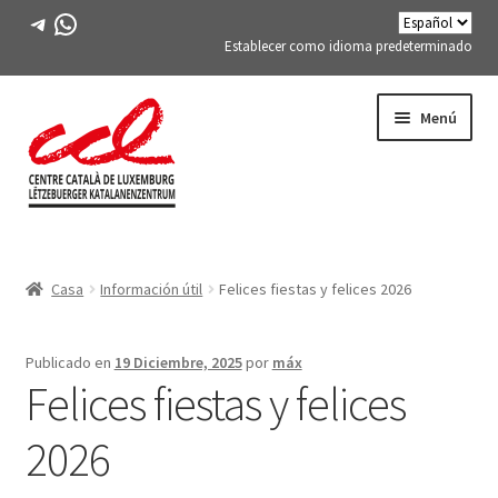
Telegrama
WhatsApp
Establecer como idioma predeterminado
Saltar
saltar
Menú
a
al
la
contenido
navegación
Expand
CONÓCENOS
child
Casa
Información útil
Felices fiestas y felices 2026
menu
Expand
ACTIVIDADES
child
menu
CURSOS
Publicado en
19 Diciembre, 2025
por
máx
Felices fiestas y felices
MIEMBROS DE FES-TE
2026
LIBRO