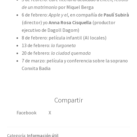
de un matrimonio
por Miquel Berga
6 de febrero:
Apple y el
, en compañía de
Paulí Subirà
(director) yo
Anna Rosa Cisquella
(productor
ejecutivo de Dagoll Dagom)
8 de febrero: película infantil (Al locales)
13 de febrero:
la furgoneta
20 de febrero:
la ciudad quemada
7 de marzo: película y conferencia sobre la soprano
Conxita Badia
Compartir
Facebook
X
Categoría:
Información útil