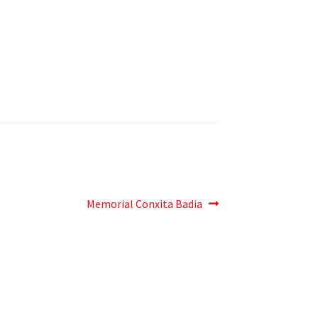
Siguiente
Memorial Conxita Badia
post: