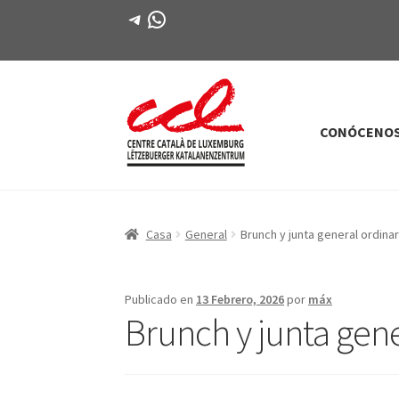
Telegrama
WhatsApp
CONÓCENO
Saltar
saltar
a
al
la
contenido
navegación
Casa
General
Brunch y junta general ordinar
Publicado en
13 Febrero, 2026
por
máx
Brunch y junta gene