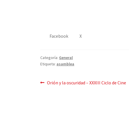
Facebook
X
Categoría:
General
Etiqueta:
asamblea
Mensaje
Publicación
Orión y la oscuridad – XXXIII Ciclo de Cine
anterior:
de
navegación