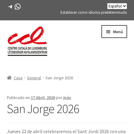
Telegrama
WhatsApp
Establecer como idioma predeterminado
Saltar
saltar
Menú
a
al
la
contenido
navegación
Expand
CONÓCENOS
child
Casa
General
San Jorge 2026
menu
Expand
ACTIVIDADES
child
menu
CURSOS
Publicado en
17 Abril, 2026
por
máx
San Jorge 2026
MIEMBROS DE FES-TE
LIBRO
Jueves 22 de abril celebraremos el Sant Jordi 2026 con una