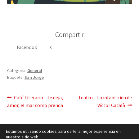
Compartir
Facebook
X
Categoría:
General
Etiqueta:
San Jorge
Mensaje
Publicación
Siguiente
Café Literario – te deja,
teatro – La infanticida de
anterior:
post:
amor, el mar como prenda
Víctor Català
de
navegación
Estamos utilizando cookies para darle la mejor experiencia en
nuestro sitio web.