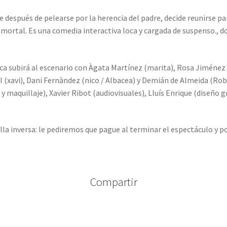
e después de pelearse por la herencia del padre, decide reunirse pa
a mortal. Es una comedia interactiva loca y cargada de suspenso., 
rca subirá al escenario con Àgata Martínez (marita), Rosa Jiménez 
ol (xavi), Dani Fernàndez (nico / Albacea) y Demián de Almeida (R
 y maquillaje), Xavier Ribot (audiovisuales), Lluís Enrique (diseño g
lla inversa: le pediremos que pague al terminar el espectáculo y p
Compartir