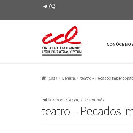
Telegrama
WhatsApp
CONÓCENO
Saltar
saltar
a
al
la
contenido
navegación
Casa
General
teatro – Pecados imperdonabl
Publicado en
5 Mayo, 2026
por
máx
teatro – Pecados i