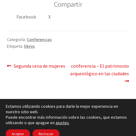
Compartir
Facebook
X
Categoría:
Conferencias
Etiqueta:
libros
Mensaje
Publicación
Siguiente
Segunda cena de mujeres
conferencia – El patrimonio
anterior:
post:
arqueológico en las ciudades
de
navegación
Estamos utilizando cookies para darle la mejor experiencia en
nuestro sitio web.
Puede encontrar más información sobre las cookies, que estamos
utilizando o que apague en
ajustes
.
Política de cookies
– © Ccluxemburgo 2006 - 2026 –
Política de privacidad
Aceptar
Rechazar