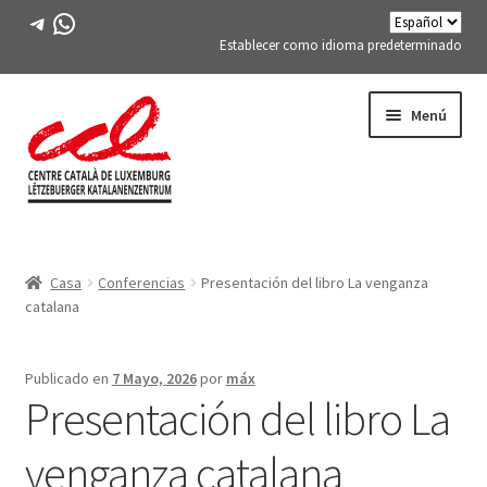
Telegrama
WhatsApp
Establecer como idioma predeterminado
Saltar
saltar
Menú
a
al
la
contenido
navegación
Expand
CONÓCENOS
child
Casa
Conferencias
Presentación del libro La venganza
menu
Expand
ACTIVIDADES
catalana
child
menu
CURSOS
Publicado en
7 Mayo, 2026
por
máx
Presentación del libro La
MIEMBROS DE FES-TE
venganza catalana
LIBRO