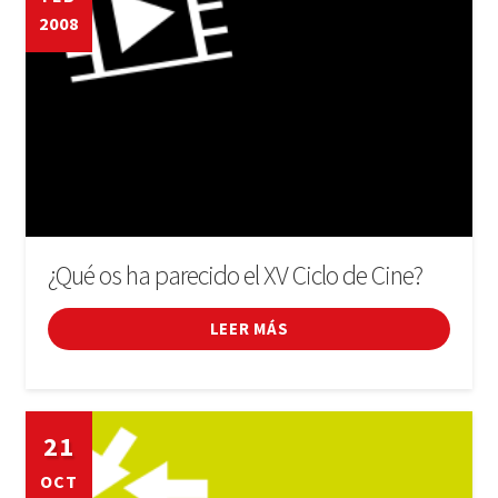
2008
¿Qué os ha parecido el XV Ciclo de Cine?
LEER MÁS
21
OCT