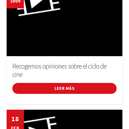
2009
LIBRO
INICIAR SESIÓN
Recogemos opiniones sobre el ciclo de
cine
LEER MÁS
18
FEB