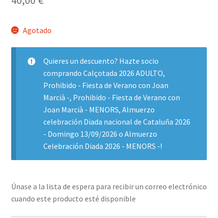
Agotado
Quieres un descuento? Hazte socio
comprando
Calçotada 2026 ADULTO
,
Prohibido - Fiesta de Verano con Joan
Marcià -
,
Prohibido - Fiesta de Verano con
Joan Marcià - MENORS
,
Almuerzo
celebración Diada nacional de Cataluña 2026
- Domingo 13/09/2026
o
Almuerzo
Celebración Diada 2026 - MENORS -
!
Únase a la lista de espera para recibir un correo electrónico
cuando este producto esté disponible