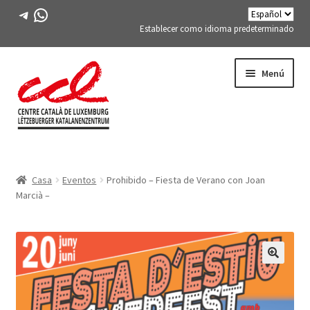
Telegrama
WhatsApp
Establecer como idioma predeterminado
Saltar
saltar
Menú
a
al
la
contenido
navegación
Expand
CONÓCENOS
child
Casa
Eventos
Prohibido – Fiesta de Verano con Joan
menu
Expand
ACTIVIDADES
Marcià –
child
menu
CURSOS
MIEMBROS DE FES-TE
🔍
LIBRO