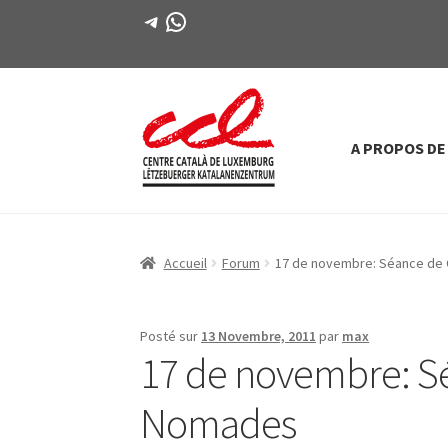
Télégramme
WhatsApp
A PROPOS DE
Passer
Aller
à
au
la
contenu
navigation
Accueil
Forum
17 de novembre: Séance de C
Posté sur
13 Novembre, 2011
par
max
17 de novembre: Sé
Nomades