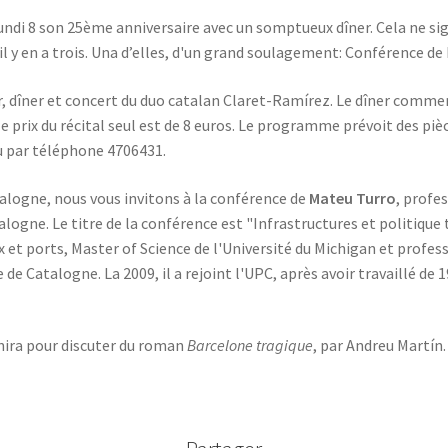
di 8 son 25ème anniversaire avec un somptueux dîner. Cela ne sign
l y en a trois. Una d’elles, d'un grand soulagement: Conférence de
dîner et concert du duo catalan Claret-Ramírez. Le dîner commence 
e le prix du récital seul est de 8 euros. Le programme prévoit des 
 par téléphone 4706431.
atalogne, nous vous invitons à la conférence de
Mateu Turro
, profe
alogne. Le titre de la conférence est "Infrastructures et politique t
 et ports, Master of Science de l'Université du Michigan et professeu
de Catalogne. La 2009, il a rejoint l'UPC, après avoir travaillé de 1
unira pour discuter du roman
Barcelone tragique
, par Andreu Martín. 