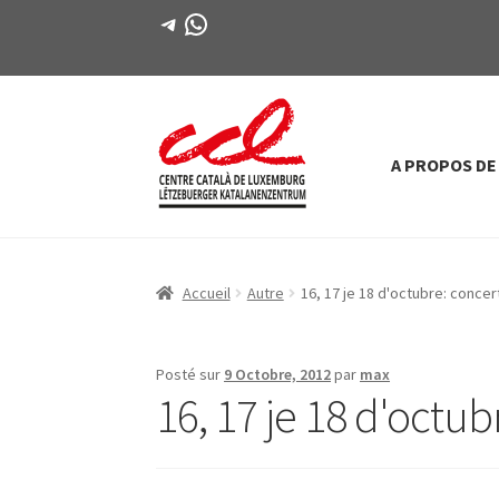
Télégramme
WhatsApp
A PROPOS DE
Passer
Aller
à
au
la
contenu
navigation
Accueil
Autre
16, 17 je 18
d'octubre
: concer
Posté sur
9 Octobre, 2012
par
max
16, 17 je 18
d'octub