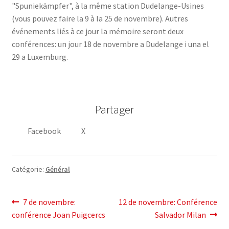
"Spuniekämpfer", à la même station Dudelange-Usines
(vous pouvez faire la 9 à la 25 de novembre). Autres
événements liés à ce jour la mémoire seront deux
conférences: un jour 18 de novembre a Dudelange i una el
29 a Luxemburg.
Partager
Facebook
X
Catégorie:
Général
post
Post
Article
7 de novembre:
12 de novembre: Conférence
précédent:
suivant:
conférence Joan Puigcercs
Salvador Milan
navigation