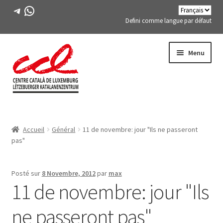
Télégramme
WhatsApp
Defini comme langue par défaut
Passer
Aller
Menu
à
au
la
contenu
navigation
Expand
A PROPOS DE NOUS
child
Accueil
Général
11 de novembre: jour "Ils ne passeront
menu
Expand
ACTIVITÉS
pas"
child
menu
COURS
Posté sur
8 Novembre, 2012
par
max
11 de novembre: jour "Ils
MEMBRES DE FES-TE
ne passeront pas"
LIVRE