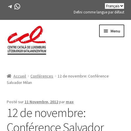
Télégramme
WhatsApp
Defini comme langue par défaut
Passer
Aller
Menu
à
au
la
contenu
navigation
Expand
A PROPOS DE NOUS
child
Accueil
Conférences
12 de novembre: Conférence
menu
Expand
ACTIVITÉS
Salvador Milan
child
menu
COURS
Posté sur
11 Novembre, 2012
par
max
12 de novembre:
MEMBRES DE FES-TE
Conférence Salvador
LIVRE