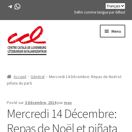
Télégramme
WhatsApp
Defini comme langue par défaut
Passer
Aller
Menu
à
au
la
contenu
navigation
Expand
A PROPOS DE NOUS
child
Accueil
Général
Mercredi 14 Décembre: Repas de Noël et
menu
Expand
ACTIVITÉS
piñata du parti
child
menu
COURS
Posté sur
3 Décembre, 2014
par
max
Mercredi 14 Décembre:
MEMBRES DE FES-TE
Repas de Noël et piñata
LIVRE