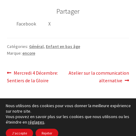
Partager
Facebook
X
Catégories:
Général
,
Enfant en bas âge
Marque:
encore
post
Post
Article
Mercredi 4 Décembre:
Atelier sur la communication
précédent:
suivant:
Sentiers de la Gloire
alternative
navigation
Nous utilisons des cookies pour vous donner la meilleure expérience
sur notre site.
Vous pouvez en savoir plus sur les cookies que nous utilisons ou les
éteindre en
réglages
.
cookies Politique
– © Ccluxemburg 2006 - 2026 –
Politique
de confidentialité
J'accepte
Rejeter