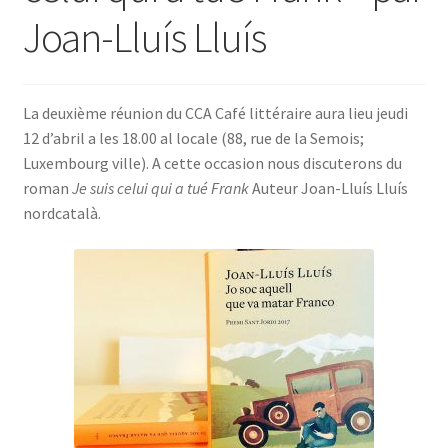
Joan-Lluís Lluís
SE CONNECTER
La deuxième réunion du CCA Café littéraire aura lieu jeudi
12 d’abril a les 18.00 al locale (88, rue de la Semois;
Luxembourg ville). A cette occasion nous discuterons du
roman
Je suis celui qui a tué Frank
Auteur Joan-Lluís Lluís
nordcatalà.