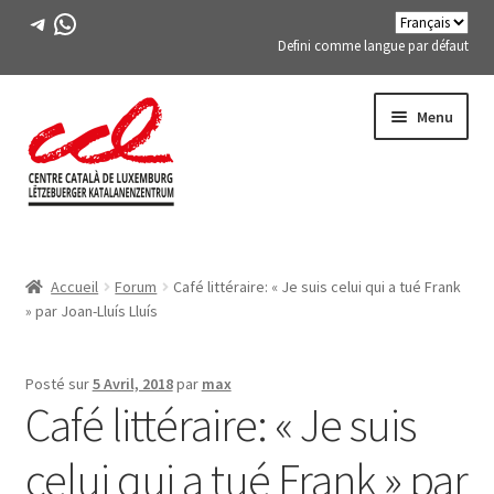
Télégramme
WhatsApp
Defini comme langue par défaut
Passer
Aller
Menu
à
au
la
contenu
navigation
Expand
A PROPOS DE NOUS
child
Accueil
Forum
Café littéraire: « Je suis celui qui a tué Frank
menu
Expand
ACTIVITÉS
» par Joan-Lluís Lluís
child
menu
COURS
Posté sur
5 Avril, 2018
par
max
Café littéraire: « Je suis
MEMBRES DE FES-TE
celui qui a tué Frank » par
LIVRE