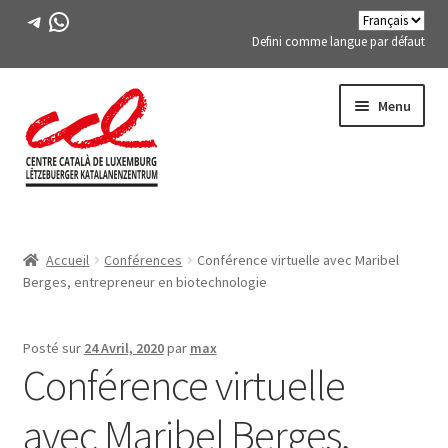
Télégramme
WhatsApp
Defini comme langue par défaut
Passer
Aller
Menu
à
au
la
contenu
navigation
Expand
A PROPOS DE NOUS
child
Accueil
Conférences
Conférence virtuelle avec Maribel
menu
Expand
ACTIVITÉS
Berges, entrepreneur en biotechnologie
child
menu
COURS
Posté sur
24 Avril, 2020
par
max
Conférence virtuelle
MEMBRES DE FES-TE
avec Maribel Berges,
LIVRE