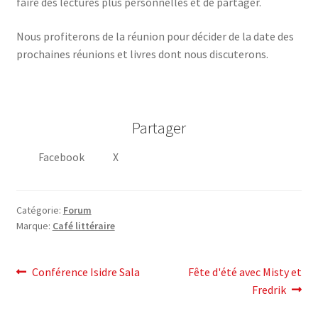
faire des lectures plus personnelles et de partager.
Nous profiterons de la réunion pour décider de la date des
prochaines réunions et livres dont nous discuterons.
Partager
Facebook
X
Catégorie:
Forum
Marque:
Café littéraire
post
Post
Article
Conférence Isidre Sala
Fête d'été avec Misty et
précédent:
suivant:
Fredrik
navigation