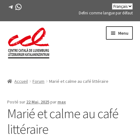
Télégramme
WhatsApp
Defini comme langue par défaut
Passer
Aller
Menu
à
au
la
contenu
navigation
Expand
A PROPOS DE NOUS
child
Accueil
Forum
Marié et calme au café littéraire
menu
Expand
ACTIVITÉS
child
menu
COURS
Posté sur
22 Mai, 2025
par
max
Marié et calme au café
MEMBRES DE FES-TE
littéraire
LIVRE