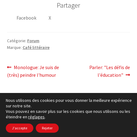
Partager
Facebook
X
Catégorie:
Forum
Marque:
Café littéraire
post
Post
Article
Monologue: Je suis de
Parler: "Les défis de
précédent:
suivant:
(très) peindre l'humour
l'éducation"
navigation
Nous utilisons des cookies pour vous donner la meilleure expérience
sur notre site.
Vous pouvez en savoir plus sur les cookies que nous utilisons ou les
éteindre en
réglages
.
cookies Politique
– © Ccluxemburg 2006 - 2026 –
Politique
de confidentialité
J'accepte
Rejeter