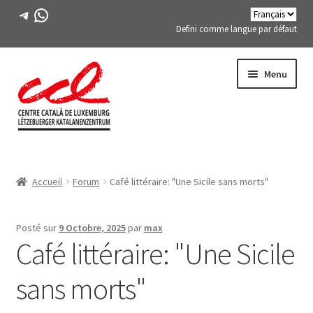
Télégramme
WhatsApp
Defini comme langue par défaut
Passer
Aller
Menu
à
au
la
contenu
navigation
Expand
A PROPOS DE NOUS
child
Accueil
Forum
Café littéraire: "Une Sicile sans morts"
menu
Expand
ACTIVITÉS
child
menu
COURS
Posté sur
9 Octobre, 2025
par
max
Café littéraire: "Une Sicile
MEMBRES DE FES-TE
sans morts"
LIVRE