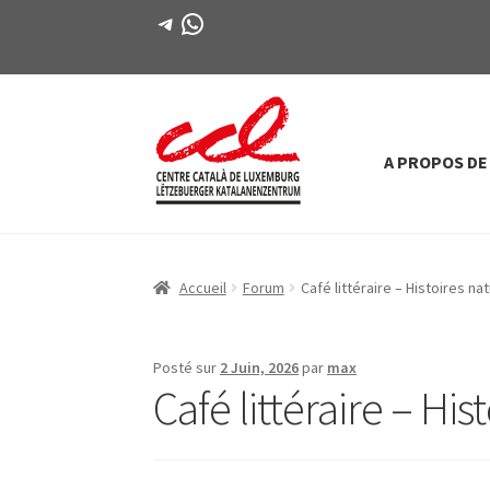
Télégramme
WhatsApp
A PROPOS DE
Passer
Aller
à
au
la
contenu
navigation
Accueil
Forum
Café littéraire – Histoires na
Posté sur
2 Juin, 2026
par
max
Café littéraire – His