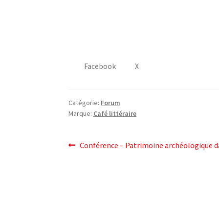
Facebook
X
Catégorie:
Forum
Marque:
Café littéraire
post
Post
Conférence – Patrimoine archéologique da
précédent:
navigation