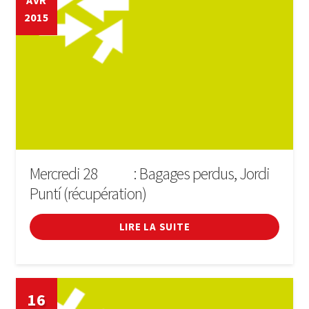
AVR
2015
Cinéma
Conférences
Cours
Sport
Incendies i festivals
Mercredi 28
: Bagages perdus, Jordi
D'ABRIL
Puntí (récupération)
Forum
LIRE LA SUITE
Général
Enfant en bas âge
16