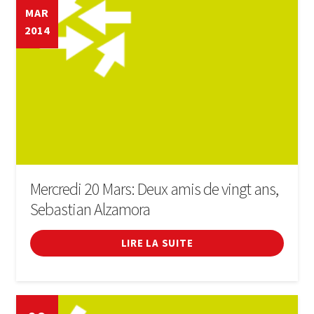
Informations pratiques
MAR
2014
Musical
Café littéraire (Club de lecture)
Obtenez Luxembourg
Expand
médias
child
Mercredi 20 Mars: Deux amis de vingt ans,
menu
Travailler au Luxembourg
Sebastian Alzamora
Penya Barca de Luxembourg
LIRE LA SUITE
COURS
MEMBRES DE FES-TE