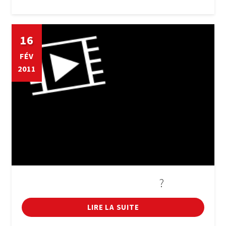
16
FÉV
2011
?
QUÈ US HA SEMBLAT L'ÚLTIM CICLE DE CINEMA
LIRE LA SUITE