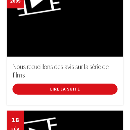
2009
LIVRE
SE CONNECTER
Nous recueillons des avis sur la série de
films
LIRE LA SUITE
18
FÉV