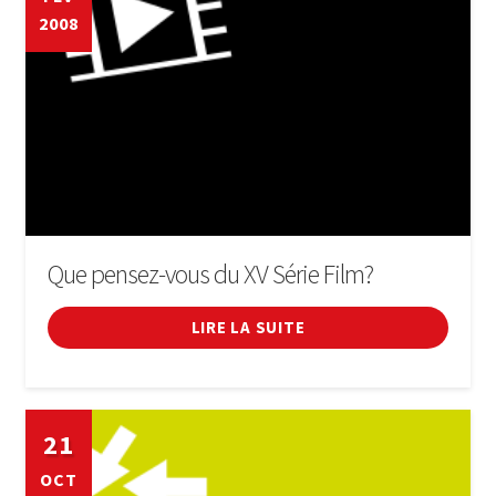
2008
Que pensez-vous du XV Série Film?
LIRE LA SUITE
21
OCT