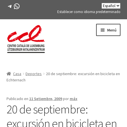
Telegrama
WhatsApp
Establecer como idioma predeterminado
Saltar
saltar
Menú
a
al
la
contenido
navegación
Expand
CONÓCENOS
child
Casa
Deportes
20 de septiembre: excursión en bicicleta en
menu
Expand
ACTIVIDADES
Echternach
child
menu
CURSOS
Publicado en
11 Setiembre, 2009
por
máx
20 de septiembre:
MIEMBROS DE FES-TE
excursión en bicicleta en
LIBRO