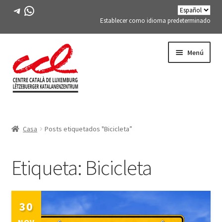
Telegrama
WhatsApp
Establecer como idioma predeterminado
Saltar
saltar
Menú
a
al
la
contenido
navegación
Expand
CONÓCENOS
child
Casa
Posts etiquetados "Bicicleta”
menu
Expand
ACTIVIDADES
child
menu
Etiqueta:
Bicicleta
CURSOS
MIEMBROS DE FES-TE
30
LIBRO