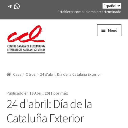
Telegrama
WhatsApp
Establecer como idioma predeterminado
Saltar
saltar
Menú
a
al
la
contenido
navegación
Expand
CONÓCENOS
child
Casa
Otros
24
d'abril
: Día de la Cataluña Exterior
menu
Expand
ACTIVIDADES
child
menu
CURSOS
Publicado en
19 Abril, 2011
por
máx
24
d'abril
: Día de la
MIEMBROS DE FES-TE
Cataluña Exterior
LIBRO