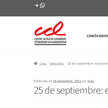
Telegrama
WhatsApp
CONÓCENO
Saltar
saltar
a
al
la
contenido
navegación
Casa
Deportes
25 de septiembre: excursión
Publicado en
16 Setiembre, 2011
por
máx
25 de septiembre: e