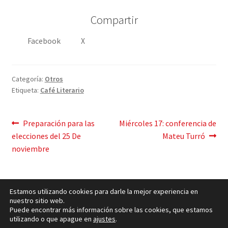
Compartir
Facebook
X
Categoría:
Otros
Etiqueta:
Café Literario
Mensaje
Publicación
Siguiente
Preparación para las
Miércoles 17: conferencia de
anterior:
post:
elecciones del 25 De
Mateu Turró
de
noviembre
navegación
Estamos utilizando cookies para darle la mejor experiencia en
nuestro sitio web.
Puede encontrar más información sobre las cookies, que estamos
utilizando o que apague en
ajustes
.
Política de cookies
– © Ccluxemburgo 2006 - 2026 –