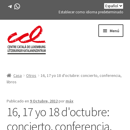
Telegrama
WhatsApp
Establecer como idioma predeterminado
Saltar
saltar
Menú
a
al
la
contenido
navegación
Expand
CONÓCENOS
child
Casa
Otros
16, 17 yo 18
d'octubre
: concierto, conferencia,
menu
Expand
ACTIVIDADES
libros
child
menu
CURSOS
Publicado en
9 Octubre, 2012
por
máx
16, 17 yo 18
d'octubre
:
MIEMBROS DE FES-TE
concierto, conferencia,
LIBRO