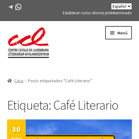
Telegrama
WhatsApp
Establecer como idioma predeterminado
Saltar
saltar
Menú
a
al
la
contenido
navegación
Expand
CONÓCENOS
child
Casa
Posts etiquetados "Café Literario”
menu
Expand
ACTIVIDADES
child
menu
Etiqueta:
Café Literario
CURSOS
MIEMBROS DE FES-TE
30
LIBRO