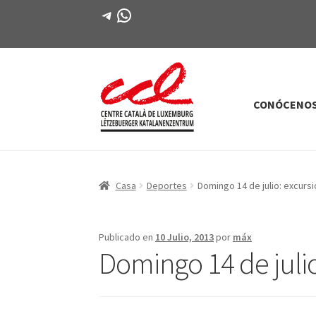
Telegrama
WhatsApp
CONÓCENO
Saltar
saltar
a
al
la
contenido
navegación
Casa
Deportes
Domingo 14 de julio: excursi
Publicado en
10 Julio, 2013
por
máx
Domingo 14 de julio