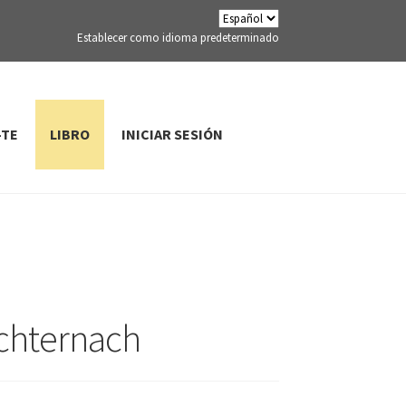
Establecer como idioma predeterminado
-TE
LIBRO
INICIAR SESIÓN
Echternach