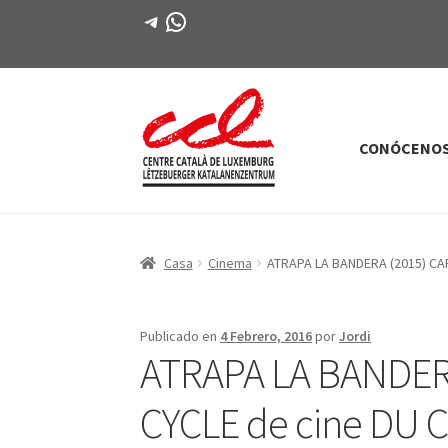
Telegrama
WhatsApp
CONÓCENO
Saltar
saltar
a
al
la
contenido
navegación
Casa
Cinema
ATRAPA LA BANDERA (2015) CA
Publicado en
4 Febrero, 2016
por
Jordi
ATRAPA LA BANDER
CYCLE de cine DU