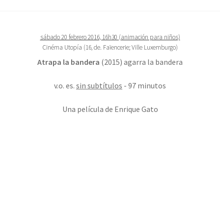
sábado 20 febrero 2016, 16h30 (animación para niños)
Cinéma Utopía (16, de. Faïencerie; Ville Luxemburgo)
Atrapa la bandera
(2015) agarra la bandera
v.o. es.
sin subtítulos
- 97 minutos
Una película de Enrique Gato