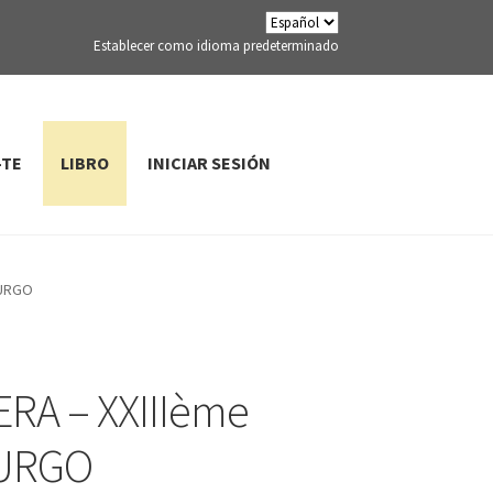
Establecer como idioma predeterminado
-TE
LIBRO
INICIAR SESIÓN
BURGO
RA – XXIIIème
BURGO