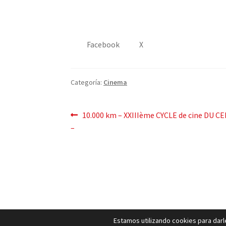
Facebook
X
Categoría:
Cinema
Mensaje
Publicación
10.000 km – XXIIIème CYCLE de cine D
anterior:
–
de
navegación
Estamos utilizando cookies para darle
Pol